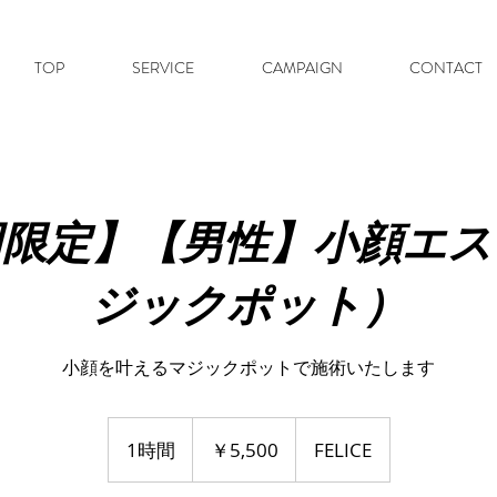
TOP
SERVICE
CAMPAIGN
CONTACT
回限定】【男性】小顔エス
ジックポット）
小顔を叶えるマジックポットで施術いたします
5,500
円
1時間
1
￥5,500
FELICE
時