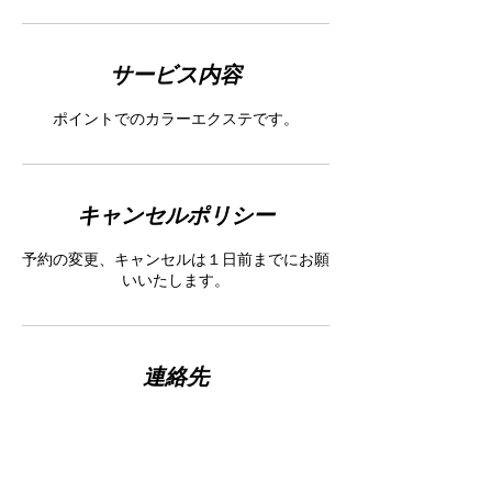
サービス内容
ポイントでのカラーエクステです。
キャンセルポリシー
予約の変更、キャンセルは１日前までにお願
いいたします。
連絡先
日本、東京都港区南青山５−１−１８
03-37971050
y.kamimura@kamyu-beauty.com